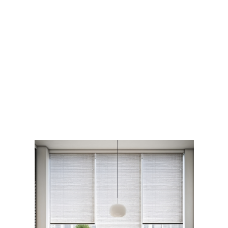
residenciales
hasta
innovadores
espacios de
oficinas,
hoteleros y
comerciales.
VER
PROYECTO