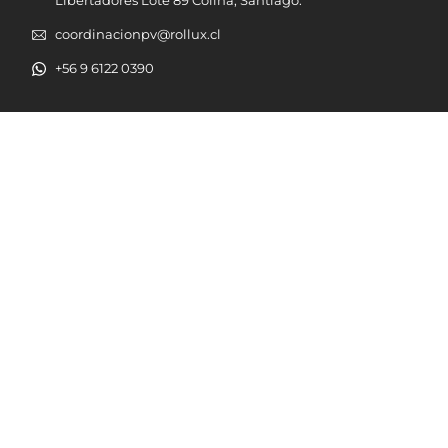
Libertadores Lote 89 Colina, Santiago.
coordinacionpv@rollux.cl
+56 9 6122 0390