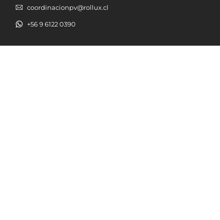
coordinacionpv@rollux.cl
+56 9 6122 0390