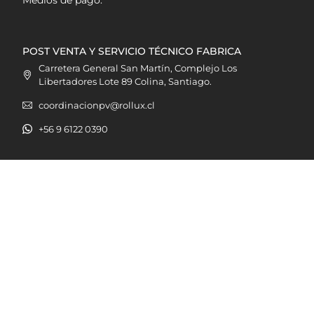
POST VENTA Y SERVICIO TÉCNICO FABRICA
Carretera General San Martín, Complejo Los
Libertadores Lote 89 Colina, Santiago.
coordinacionpv@rollux.cl
+56 9 6122 0390