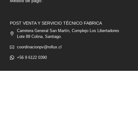
Medios de pago:
POST VENTA Y SERVICIO TÉCNICO FABRICA
Carretera General San Martín, Complejo Los Libertadores
Lote 89 Colina, Santiago.
coordinacionpv@rollux.cl
+56 9 6122 0390